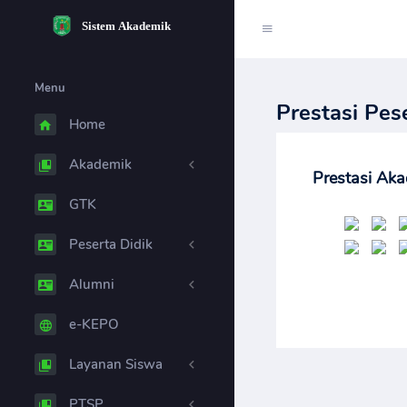
Menu
Prestasi Pes
Home
Akademik
Prestasi Ak
GTK
Peserta Didik
Alumni
e-KEPO
Layanan Siswa
PTSP